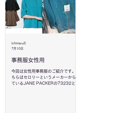
ichimaru5
7月10日
事務服女性用
今回は女性用事務服のご紹介です。 こ
ちらはセロリーというメーカーから出
ているJANE PACKERの73232とい
う女性用7分袖ジャケットになりま
す。オフィスワーク用での活用はもち
ろんお出かけ用のお洋服としてもお使
いいただけます。ほかにも様々な女性