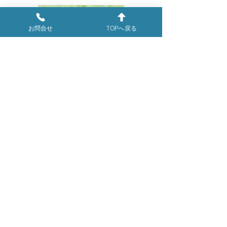
お問合せ
TOPへ戻る
​ポロシャツ、エプロン
●
雑貨
記念品、防犯防災、施設備品、保健衛生
など